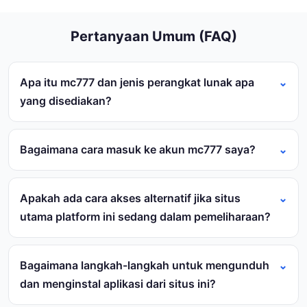
Pertanyaan Umum (FAQ)
Apa itu mc777 dan jenis perangkat lunak apa
yang disediakan?
Bagaimana cara masuk ke akun mc777 saya?
Apakah ada cara akses alternatif jika situs
utama platform ini sedang dalam pemeliharaan?
Bagaimana langkah-langkah untuk mengunduh
dan menginstal aplikasi dari situs ini?