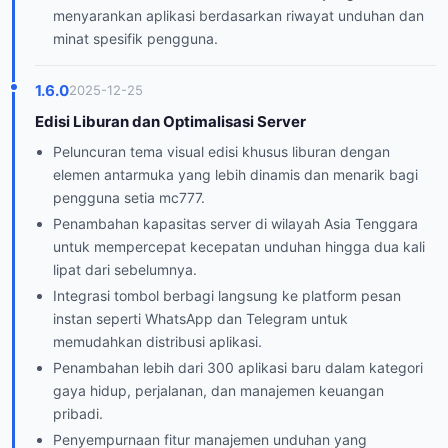
menyarankan aplikasi berdasarkan riwayat unduhan dan
minat spesifik pengguna.
1.6.0
2025-12-25
Edisi Liburan dan Optimalisasi Server
Peluncuran tema visual edisi khusus liburan dengan
elemen antarmuka yang lebih dinamis dan menarik bagi
pengguna setia mc777.
Penambahan kapasitas server di wilayah Asia Tenggara
untuk mempercepat kecepatan unduhan hingga dua kali
lipat dari sebelumnya.
Integrasi tombol berbagi langsung ke platform pesan
instan seperti WhatsApp dan Telegram untuk
memudahkan distribusi aplikasi.
Penambahan lebih dari 300 aplikasi baru dalam kategori
gaya hidup, perjalanan, dan manajemen keuangan
pribadi.
Penyempurnaan fitur manajemen unduhan yang