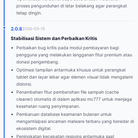
proses pengunduhan di latar belakang agar perangkat
tetap dingin.
2.0.8
2026-03-15
Stabilisasi Sistem dan Perbaikan Kritis
Perbaikan bug kritis pada modul pembayaran bagi
pengguna yang melakukan langganan fitur premium atau
donasi pengembang.
Optimasi tampilan antarmuka khusus untuk perangkat
tablet dan layar lebar agar elemen visual tidak mengalami
distorsi.
Penambahan fitur pembersihan file sampah (cache
cleaner) otomatis di dalam aplikasi mc777 untuk menjaga
kesehatan ruang penyimpanan.
Pembaruan database keamanan bulanan untuk
mengantisipasi ancaman malware terbaru yang beredar di
ekosistem digital.
Peningkatan kecepatan respons antarmuka saat