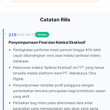
Catatan Rilis
2.1.5
2026-04-23
Terbaru
Penyempurnaan Final dan Koleksi Eksklusif
Peningkatan performa mesin pencari hingga 40% lebih
cepat dibandingkan versi awal melalui optimasi indeks
database.
Peluncuran koleksi 'Aplikasi Eksklusif mc777' yang hanya
tersedia melalui platform resmi PT. Mahakarya Citra
Digital.
Penyempurnaan tampilan profil pengguna dengan
penambahan lencana pencapaian bagi kontributor ulasan
yang aktif.
Perbaikan bug minor pada sinkronisasi data antar
perangkat yang menggunakan satu akun yang sama