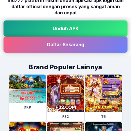
mc777 platform resmi unduh aplikasi apk login dan
daftar official dengan proses yang sangat aman
dan cepat
Unduh APK
Daftar Sekarang
Brand Populer Lainnya
DKK
F32
T6