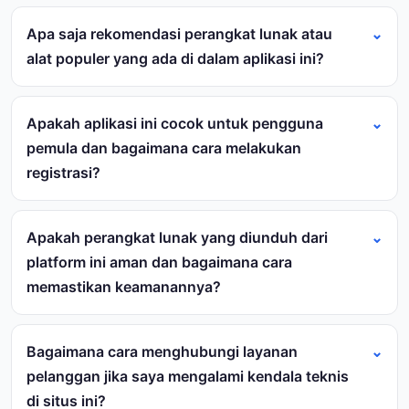
Apa saja rekomendasi perangkat lunak atau
alat populer yang ada di dalam aplikasi ini?
Apakah aplikasi ini cocok untuk pengguna
pemula dan bagaimana cara melakukan
registrasi?
Apakah perangkat lunak yang diunduh dari
platform ini aman dan bagaimana cara
memastikan keamanannya?
Bagaimana cara menghubungi layanan
pelanggan jika saya mengalami kendala teknis
di situs ini?