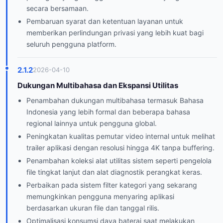
secara bersamaan.
Pembaruan syarat dan ketentuan layanan untuk
memberikan perlindungan privasi yang lebih kuat bagi
seluruh pengguna platform.
2.1.2
2026-04-10
Dukungan Multibahasa dan Ekspansi Utilitas
Penambahan dukungan multibahasa termasuk Bahasa
Indonesia yang lebih formal dan beberapa bahasa
regional lainnya untuk pengguna global.
Peningkatan kualitas pemutar video internal untuk melihat
trailer aplikasi dengan resolusi hingga 4K tanpa buffering.
Penambahan koleksi alat utilitas sistem seperti pengelola
file tingkat lanjut dan alat diagnostik perangkat keras.
Perbaikan pada sistem filter kategori yang sekarang
memungkinkan pengguna menyaring aplikasi
berdasarkan ukuran file dan tanggal rilis.
Optimalisasi konsumsi daya baterai saat melakukan