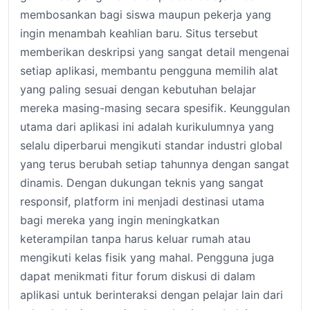
membosankan bagi siswa maupun pekerja yang
ingin menambah keahlian baru. Situs tersebut
memberikan deskripsi yang sangat detail mengenai
setiap aplikasi, membantu pengguna memilih alat
yang paling sesuai dengan kebutuhan belajar
mereka masing-masing secara spesifik. Keunggulan
utama dari aplikasi ini adalah kurikulumnya yang
selalu diperbarui mengikuti standar industri global
yang terus berubah setiap tahunnya dengan sangat
dinamis. Dengan dukungan teknis yang sangat
responsif, platform ini menjadi destinasi utama
bagi mereka yang ingin meningkatkan
keterampilan tanpa harus keluar rumah atau
mengikuti kelas fisik yang mahal. Pengguna juga
dapat menikmati fitur forum diskusi di dalam
aplikasi untuk berinteraksi dengan pelajar lain dari