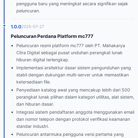
pengguna baru yang meningkat secara signifikan sejak
peluncuran.
1.0.0
2025-07-27
Peluncuran Perdana Platform mc777
Peluncuran resmi platform mc777 oleh PT. Mahakarya
Citra Digital sebagai pusat unduhan perangkat lunak
hiburan digital terlengkap.
Implementasi arsitektur dasar sistem pengunduhan yang
stabil dengan dukungan multi-server untuk memastikan
ketersediaan file.
Penyediaan katalog awal yang mencakup lebih dari 500
perangkat lunak pilihan dalam kategori utilitas, alat sistem,
dan hiburan dasar.
Integrasi sistem pendaftaran anggota menggunakan email
dan nomor telepon dengan protokol verifikasi keamanan
standar industri.
Peluncuran antarmuka pengguna versi pertama yang