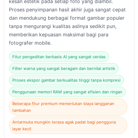
kesan estetik pada setiap foto yang diambil.
Proses penyimpanan hasil akhir juga sangat cepat
dan mendukung berbagai format gambar populer
tanpa mengurangi kualitas aslinya sedikit pun,
memberikan kepuasan maksimal bagi para
fotografer mobile.
Fitur pengeditan berbasis AI yang sangat cerdas
Filter warna yang sangat beragam dan bernilai artistik
Proses ekspor gambar berkualitas tinggi tanpa kompresi
Penggunaan memori RAM yang sangat efisien dan ringan
Beberapa fitur premium memerlukan biaya langganan
tambahan
Antarmuka mungkin terasa agak padat bagi pengguna
layar kecil