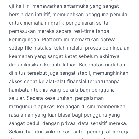
uji kali ini menawarkan antarmuka yang sangat
bersih dan intuitif, memudahkan pengguna pemula
untuk memahami grafik pengeluaran serta
pemasukan mereka secara real-time tanpa
kebingungan. Platform ini memastikan bahwa
setiap file instalasi telah melalui proses pemindaian
keamanan yang sangat ketat sebelum akhirnya
dipublikasikan ke publik luas. Kecepatan unduhan
di situs tersebut juga sangat stabil, memungkinkan
akses cepat ke alat-alat finansial terbaru tanpa
hambatan teknis yang berarti bagi pengguna
seluler. Secara keseluruhan, pengalaman
mengunduh aplikasi keuangan di sini memberikan
rasa aman yang luar biasa bagi pengguna yang
sangat peduli dengan privasi data sensitif mereka.
Selain itu, fitur sinkronisasi antar perangkat bekerja