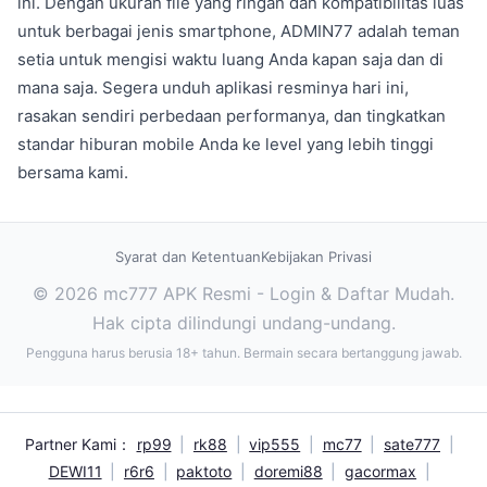
ini. Dengan ukuran file yang ringan dan kompatibilitas luas
untuk berbagai jenis smartphone, ADMIN77 adalah teman
setia untuk mengisi waktu luang Anda kapan saja dan di
mana saja. Segera unduh aplikasi resminya hari ini,
rasakan sendiri perbedaan performanya, dan tingkatkan
standar hiburan mobile Anda ke level yang lebih tinggi
bersama kami.
Syarat dan Ketentuan
Kebijakan Privasi
© 2026 mc777 APK Resmi - Login & Daftar Mudah.
Hak cipta dilindungi undang-undang.
Pengguna harus berusia 18+ tahun. Bermain secara bertanggung jawab.
Partner Kami：
rp99
|
rk88
|
vip555
|
mc77
|
sate777
|
DEWI11
|
r6r6
|
paktoto
|
doremi88
|
gacormax
|