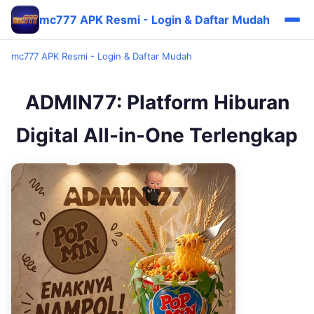
mc777 APK Resmi - Login & Daftar Mudah
mc777 APK Resmi - Login & Daftar Mudah
ADMIN77: Platform Hiburan
Digital All-in-One Terlengkap