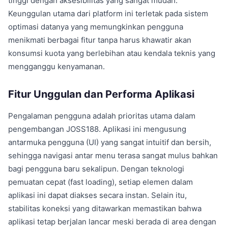
tinggi dengan aksesibilitas yang sangat mudah.
Keunggulan utama dari platform ini terletak pada sistem
optimasi datanya yang memungkinkan pengguna
menikmati berbagai fitur tanpa harus khawatir akan
konsumsi kuota yang berlebihan atau kendala teknis yang
mengganggu kenyamanan.
Fitur Unggulan dan Performa Aplikasi
Pengalaman pengguna adalah prioritas utama dalam
pengembangan JOSS188. Aplikasi ini mengusung
antarmuka pengguna (UI) yang sangat intuitif dan bersih,
sehingga navigasi antar menu terasa sangat mulus bahkan
bagi pengguna baru sekalipun. Dengan teknologi
pemuatan cepat (fast loading), setiap elemen dalam
aplikasi ini dapat diakses secara instan. Selain itu,
stabilitas koneksi yang ditawarkan memastikan bahwa
aplikasi tetap berjalan lancar meski berada di area dengan