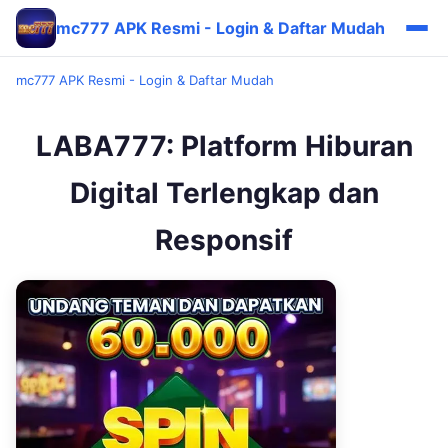
mc777 APK Resmi - Login & Daftar Mudah
mc777 APK Resmi - Login & Daftar Mudah
LABA777: Platform Hiburan
Digital Terlengkap dan
Responsif