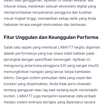
dalam satu genggaman. Aplikasi ini bukan sekadar alat
hiburan biasa, melainkan sebuah ekosistem digital yang
memprioritaskan kenyamanan pengguna dan kualitas
visual tingkat tinggi, memastikan setiap detik yang Anda
habiskan terasa sangat memuaskan dan berkesan.
Fitur Unggulan dan Keunggulan Performa
Salah satu aspek yang membuat LABA777 begitu digemari
adalah performanya yang luar biasa stabil bahkan pada
perangkat dengan spesifikasi menengah. Aplikasi ini
mengusung antarmuka pengguna (UI) yang sangat intuitif,
memungkinkan navigasi yang lancar tanpa hambatan
teknis. Dengan sistem pemuatan data yang cepat dan
koneksi yang dioptimalkan, Anda tidak perlu khawatir
tentang gangguan atau lag saat sedang asyik menjelajahi
konten. LABA777 juga menjamin keamanan data pribadi
melalui sistem enkripsi berlapis yang diperbarui secara