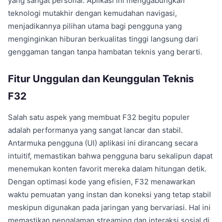
yang sangat personal. Aplikasi ini menggabungkan
teknologi mutakhir dengan kemudahan navigasi,
menjadikannya pilihan utama bagi pengguna yang
menginginkan hiburan berkualitas tinggi langsung dari
genggaman tangan tanpa hambatan teknis yang berarti.
Fitur Unggulan dan Keunggulan Teknis
F32
Salah satu aspek yang membuat F32 begitu populer
adalah performanya yang sangat lancar dan stabil.
Antarmuka pengguna (UI) aplikasi ini dirancang secara
intuitif, memastikan bahwa pengguna baru sekalipun dapat
menemukan konten favorit mereka dalam hitungan detik.
Dengan optimasi kode yang efisien, F32 menawarkan
waktu pemuatan yang instan dan koneksi yang tetap stabil
meskipun digunakan pada jaringan yang bervariasi. Hal ini
memastikan pengalaman streaming dan interaksi sosial di