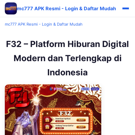
mc777 APK Resmi - Login & Daftar Mudah
mc777 APK Resmi - Login & Daftar Mudah
F32 – Platform Hiburan Digital
Modern dan Terlengkap di
Indonesia