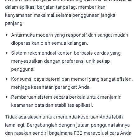
dalam aplikasi berjalan tanpa lag, memberikan
kenyamanan maksimal selama penggunaan jangka
panjang.
Antarmuka modern yang responsif dan sangat mudah
dioperasikan oleh semua kalangan.
Sistem rekomendasi konten berbasis cerdas yang
menyesuaikan dengan preferensi unik setiap
pengguna.
Konsumsi daya baterai dan memori yang sangat efisien,
menjaga kesehatan perangkat Anda.
Pembaruan sistem secara berkala untuk menjamin
keamanan data dan stabilitas aplikasi.
Tidak ada alasan untuk menunda keseruan Anda lebih
lama lagi. Bergabunglah dengan jutaan pengguna lainnya
dan rasakan sendiri bagaimana F32 merevolusi cara Anda