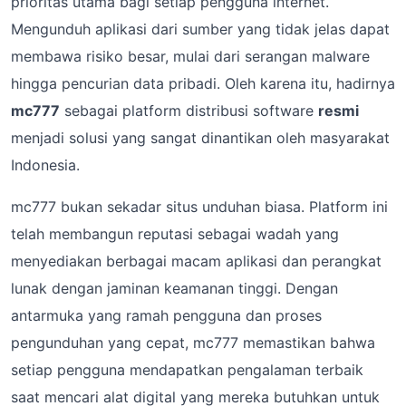
prioritas utama bagi setiap pengguna internet.
Mengunduh aplikasi dari sumber yang tidak jelas dapat
membawa risiko besar, mulai dari serangan malware
hingga pencurian data pribadi. Oleh karena itu, hadirnya
mc777
sebagai platform distribusi software
resmi
menjadi solusi yang sangat dinantikan oleh masyarakat
Indonesia.
mc777 bukan sekadar situs unduhan biasa. Platform ini
telah membangun reputasi sebagai wadah yang
menyediakan berbagai macam aplikasi dan perangkat
lunak dengan jaminan keamanan tinggi. Dengan
antarmuka yang ramah pengguna dan proses
pengunduhan yang cepat, mc777 memastikan bahwa
setiap pengguna mendapatkan pengalaman terbaik
saat mencari alat digital yang mereka butuhkan untuk