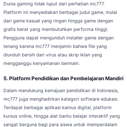
Dunia gaming tidak luput dari perhatian mc777.
Platform ini menyediakan berbagai judul game, mulai
dari game kasual yang ringan hingga game dengan
grafis berat yang membutuhkan performa tinggi.
Pengguna dapat mengunduh installer game dengan
tenang karena mc777 menjamin bahwa file yang
diunduh bersih dari virus atau skrip iklan yang
mengganggu kenyamanan bermain.
5. Platform Pendidikan dan Pembelajaran Mandiri
Dalam mendukung kemajuan pendidikan di Indonesia,
mc777 juga menghadirkan kategori software edukasi.
Terdapat berbagai aplikasi kamus digital, platform
kursus online, hingga alat bantu belajar interaktif yang
sangat berguna bagi para siswa untuk memperdalam