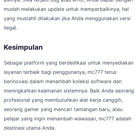
mudah melakukan update untuk memperbaikinya, hal
yang mustahil dilakukan jika Anda menggunakan versi
ilegal.
Kesimpulan
Sebagai platform yang berdedikasi untuk menyediakan
layanan terbaik bagi penggunanya, mc777 terus
berinovasi dalam menambah koleksi software dan
meningkatkan keamanan sistemnya. Baik Anda seorang
profesional yang membutuhkan alat kerja canggih,
seorang gamer yang mencari tantangan baru, atau
pelajar yang ingin menambah wawasan, mc777 adalah
destinasi utama Anda.