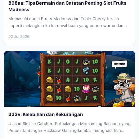
898aa: Tips Bermain dan Catatan Penting Slot Fruits
Madness
Memasuki dunia Fruits Madness dari Triple Cherry terasa
seperti melangkah ke karnaval buah yang penuh warna dan
energi. Dengan desain...
02 Jul 2026
333v: Kelebihan dan Kekurangan
Ulasan Slot Le Catcher: Petualangan Memancing Raccoon yang
Penuh Tantangan Hacksaw Gaming kembali menghadirkan
karakter ikonik mereka dalam Le Catcher,...