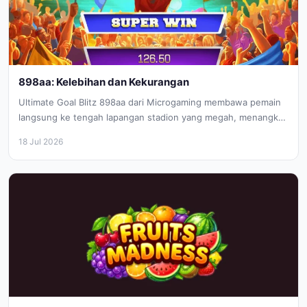
898aa: Kelebihan dan Kekurangan
Ultimate Goal Blitz 898aa dari Microgaming membawa pemain
langsung ke tengah lapangan stadion yang megah, menangkap
esensi dari final kejuaraan...
18 Jul 2026