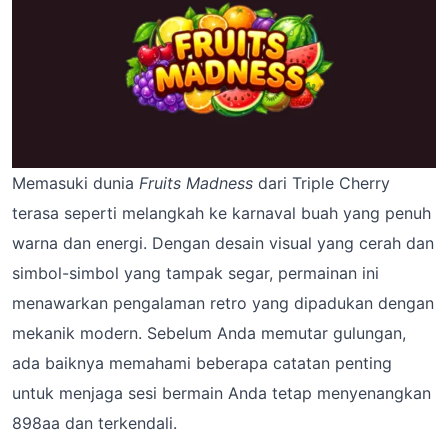
Memasuki dunia
Fruits Madness
dari Triple Cherry
terasa seperti melangkah ke karnaval buah yang penuh
warna dan energi. Dengan desain visual yang cerah dan
simbol-simbol yang tampak segar, permainan ini
menawarkan pengalaman retro yang dipadukan dengan
mekanik modern. Sebelum Anda memutar gulungan,
ada baiknya memahami beberapa catatan penting
untuk menjaga sesi bermain Anda tetap menyenangkan
898aa dan terkendali.