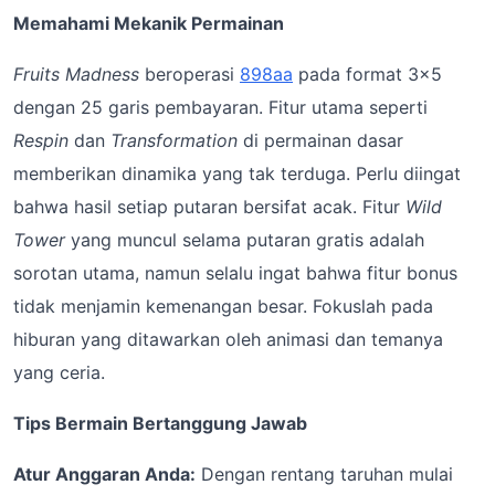
Memahami Mekanik Permainan
Fruits Madness
beroperasi
898aa
pada format 3×5
dengan 25 garis pembayaran. Fitur utama seperti
Respin
dan
Transformation
di permainan dasar
memberikan dinamika yang tak terduga. Perlu diingat
bahwa hasil setiap putaran bersifat acak. Fitur
Wild
Tower
yang muncul selama putaran gratis adalah
sorotan utama, namun selalu ingat bahwa fitur bonus
tidak menjamin kemenangan besar. Fokuslah pada
hiburan yang ditawarkan oleh animasi dan temanya
yang ceria.
Tips Bermain Bertanggung Jawab
Atur Anggaran Anda:
Dengan rentang taruhan mulai