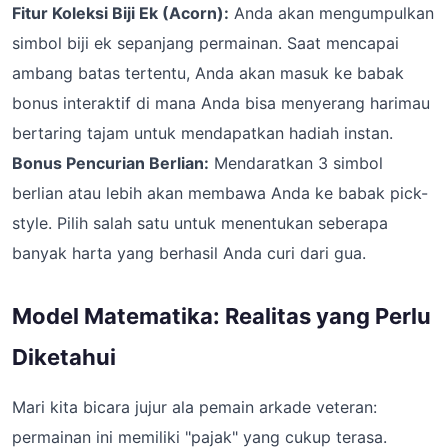
Fitur Koleksi Biji Ek (Acorn):
Anda akan mengumpulkan
simbol biji ek sepanjang permainan. Saat mencapai
ambang batas tertentu, Anda akan masuk ke babak
bonus interaktif di mana Anda bisa menyerang harimau
bertaring tajam untuk mendapatkan hadiah instan.
Bonus Pencurian Berlian:
Mendaratkan 3 simbol
berlian atau lebih akan membawa Anda ke babak pick-
style. Pilih salah satu untuk menentukan seberapa
banyak harta yang berhasil Anda curi dari gua.
Model Matematika: Realitas yang Perlu
Diketahui
Mari kita bicara jujur ala pemain arkade veteran:
permainan ini memiliki "pajak" yang cukup terasa.