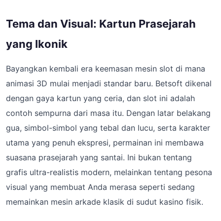
Tema dan Visual: Kartun Prasejarah
yang Ikonik
Bayangkan kembali era keemasan mesin slot di mana
animasi 3D mulai menjadi standar baru. Betsoft dikenal
dengan gaya kartun yang ceria, dan slot ini adalah
contoh sempurna dari masa itu. Dengan latar belakang
gua, simbol-simbol yang tebal dan lucu, serta karakter
utama yang penuh ekspresi, permainan ini membawa
suasana prasejarah yang santai. Ini bukan tentang
grafis ultra-realistis modern, melainkan tentang pesona
visual yang membuat Anda merasa seperti sedang
memainkan mesin arkade klasik di sudut kasino fisik.