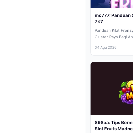
mc777: Panduan 
7×7
Panduan Kilat Frenzy
Cluster Pays Bagi A
pengalaman bermain 
04 Agu 2026
yang...
898aa: Tips Berm
Slot Fruits Madne