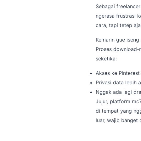
Sebagai freelancer 
ngerasa frustrasi 
cara, tapi tetep aj
Kemarin gue iseng 
Proses download-ny
seketika:
Akses ke Pinterest
Privasi data lebih 
Nggak ada lagi dram
Jujur, platform mc
di tempat yang ngg
luar, wajib banget