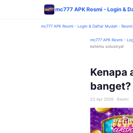
mc777 APK Resmi - Login & D
mc777 APK Resmi - Login & Daftar Mudah
›
Resmi
mc777 APK Resmi - Log
ketemu solusinya!
Kenapa a
banget? 
23 Apr 2026
· Resmi