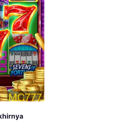
khirnya