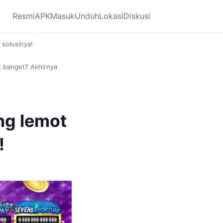
Resmi
APK
Masuk
Unduh
Lokasi
Diskusi
 solusinya!
t banget? Akhirnya
ng lemot
!