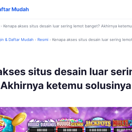
aftar Mudah
›
Kenapa akses situs desain luar sering lemot banget? Akhirnya ketemu
in & Daftar Mudah
›
Resmi
›
Kenapa akses situs desain luar sering lemo
kses situs desain luar seri
Akhirnya ketemu solusinya